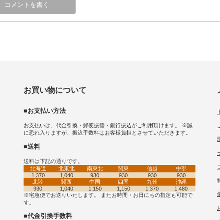
お買い物について
■お支払い方法
お支払いは、代金引換・郵便振替・銀行振込がご利用頂けます。 ※誠
に恐れ入りますが、振込手数料はお客様負担とさせていただきます。
■送料
送料は下記の通りです。
北海道
北東北
南東北
関東
信越
中部
1,370
1,040
930
930
930
930
北陸
関西
中国
四国
九州
沖縄
930
1,040
1,150
1,150
1,370
1,480
※宅急便でお送りいたします。 またお時間・お日にちの指定も可能で
す。
■代金引換手数料