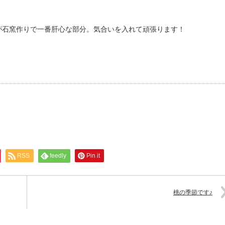
が石窯作りで一番肝心な部分。気合いを入れて頑張ります！
RSS
feedly
Pin it
桃の季節です♪