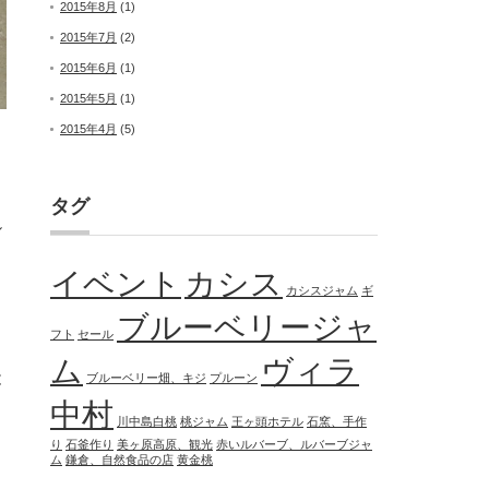
2015年8月
(1)
2015年7月
(2)
2015年6月
(1)
2015年5月
(1)
2015年4月
(5)
タグ
し
イベント
カシス
カシスジャム
ギ
ブルーベリージャ
フト
セール
ム
ヴィラ
と
ブルーベリー畑、キジ
プルーン
中村
川中島白桃
桃ジャム
王ヶ頭ホテル
石窯、手作
り
石釜作り
美ヶ原高原、観光
赤いルバーブ、ルバーブジャ
ム
鎌倉、自然食品の店
黄金桃