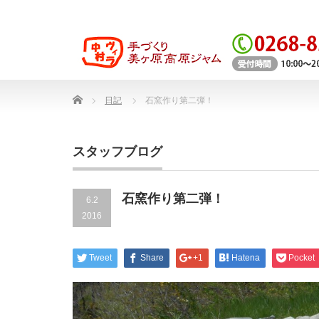
Home
日記
石窯作り第二弾！
スタッフブログ
石窯作り第二弾！
6.2
2016
Tweet
Share
+1
Hatena
Pocket