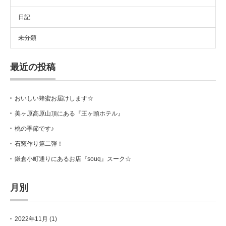
日記
未分類
最近の投稿
おいしい蜂蜜お届けします☆
美ヶ原高原山頂にある『王ヶ頭ホテル』
桃の季節です♪
石窯作り第二弾！
鎌倉小町通りにあるお店『souq』スーク☆
月別
2022年11月
(1)